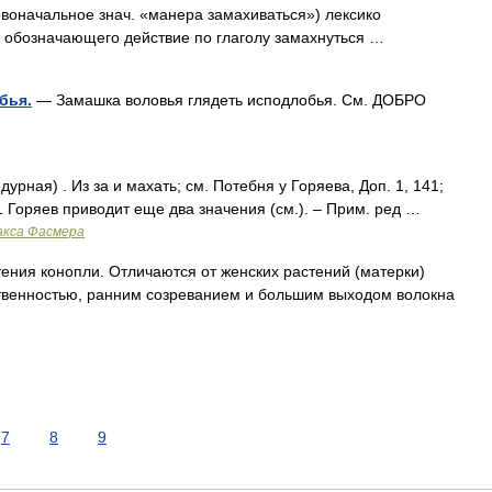
рвоначальное знач. «манера замахиваться») лексико
 обозначающего действие по глаголу замахнуться …
бья.
— Замашка воловья глядеть исподлобья. См. ДОБРО
рная) . Из за и махать; см. Потебня у Горяева, Доп. 1, 141;
• 1 Горяев приводит еще два значения (см.). – Прим. ред …
акса Фасмера
я конопли. Отличаются от женских растений (матерки)
твенностью, ранним созреванием и большим выходом волокна
7
8
9