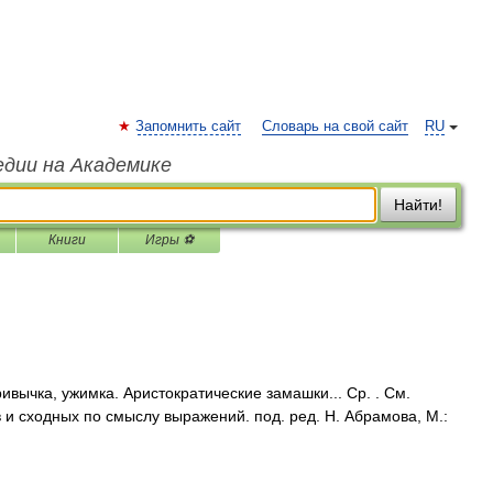
Запомнить сайт
Словарь на свой сайт
RU
едии на Академике
Найти!
Книги
Игры ⚽
ивычка, ужимка. Аристократические замашки... Ср. . См.
 и сходных по смыслу выражений. под. ред. Н. Абрамова, М.: