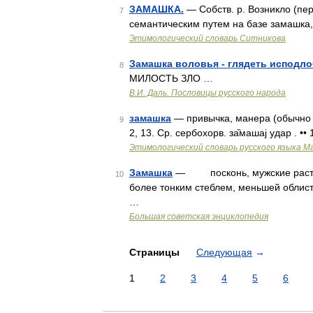
ЗАМАШКА.
— Собств. р. Возникло (пе
7
семантическим путем на базе замашка,
Этимологический словарь Ситникова
Замашка воловья - глядеть исподло
8
МИЛОСТЬ ЗЛО …
В.И. Даль. Пословицы русского народа
замашка
— привычка, манера (обычно ду
9
2, 13. Ср. сербохорв. за̏машаj удар . •
Этимологический словарь русского языка М
Замашка
— посконь, мужские растени
10
более тонким стеблем, меньшей облис
…
Большая советская энциклопедия
Страницы
Следующая
→
1
2
3
4
5
6