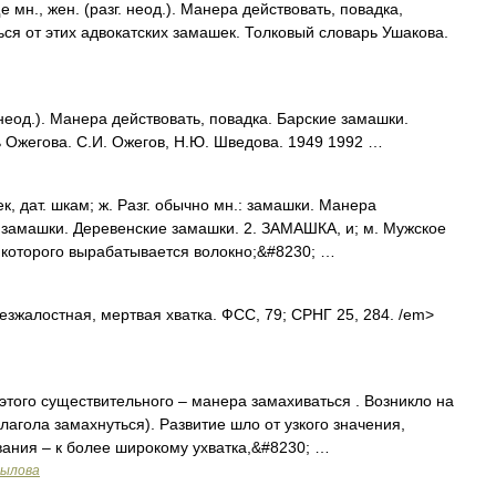
н., жен. (разг. неод.). Манера действовать, повадка,
ься от этих адвокатских замашек. Толковый словарь Ушакова.
неод.). Манера действовать, повадка. Барские замашки.
 Ожегова. С.И. Ожегов, Н.Ю. Шведова. 1949 1992 …
, дат. шкам; ж. Разг. обычно мн.: замашки. Манера
е замашки. Деревенские замашки. 2. ЗАМАШКА, и; м. Мужское
з которого вырабатывается волокно;&#8230; …
зжалостная, мертвая хватка. ФСС, 79; СРНГ 25, 284. /em>
того существительного – манера замахиваться . Возникло на
лагола замахнуться). Развитие шло от узкого значения,
вания – к более широкому ухватка,&#8230; …
рылова