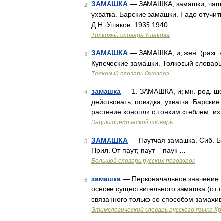
ЗАМАШКА
— ЗАМАШКА, замашки, чаще м
2
ухватка. Барские замашки. Надо отучит
Д.Н. Ушаков. 1935 1940 …
Толковый словарь Ушакова
ЗАМАШКА
— ЗАМАШКА, и, жен. (разг. 
3
Купеческие замашки. Толковый словарь
Толковый словарь Ожегова
замашка
— 1. ЗАМАШКА, и; мн. род. шек
4
действовать; повадка, ухватка. Барски
растение конопли с тонким стеблем, и
Энциклопедический словарь
ЗАМАШКА
— Паутчая замашка. Сиб. Бе
5
Прил. От паут; паут – паук …
Большой словарь русских поговорок
замашка
— Первоначальное значение э
6
основе существительного замашка (от г
связанного только со способом замахи
Этимологический словарь русского языка К